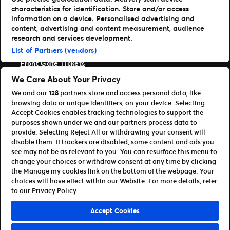
characteristics for identification. Store and/or access
Ticketmaster
information on a device. Personalised advertising and
TM1 Reports
content, advertising and content measurement, audience
Portfolio
research and services development.
List of Partners (vendors)
Ticketmaster
Front Gate Tickets
TicketWeb
We Care About Your Privacy
Universe
We and our
128
partners store and access personal data, like
Verbessere
browsing data or unique identifiers, on your device. Selecting
Partner
Accept Cookies enables tracking technologies to support the
purposes shown under we and our partners process data to
Platform Übersicht öffnen
provide. Selecting Reject All or withdrawing your consent will
Partner & Vertriebspartner
disable them. If trackers are disabled, some content and ads you
Entwickler (APIs und SDKs)
see may not be as relevant to you. You can resurface this menu to
change your choices or withdraw consent at any time by clicking
Allgemeinen Geschäftsbedingungen
the Manage my cookies link on the bottom of the webpage. Your
Datenschutzerklärung
Cookie-Richtlinie
choices will have effect within our Website. For more details, refer
Meine Cookies und Anzeigeneinstellungen verwalten
to our Privacy Policy.
©Ticketmaster 2026
Accept Cookies
Germany