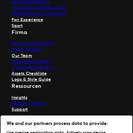
Veranstaltungstag
Marketing und Evaluierung
Partnerschaft mit Experten
Fan Experience
Sport
Firma
Warum Ticketmaster
Unsere Kunden
Our Team
Unsere Geschichte
Live Nation Karriere
Assets Checkliste
Logo & Style Guide
Ressourcen
Insights
Medien & Presse
Support
TM1 anmelden
We and our partners process data to provide:
Hole dir unsere App
Use precise geolocation data. Actively scan device