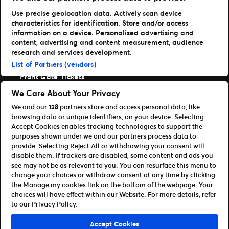
Hole dir unsere App
Use precise geolocation data. Actively scan device
characteristics for identification. Store and/or access
Ticketmaster
information on a device. Personalised advertising and
TM1 Reports
content, advertising and content measurement, audience
Portfolio
research and services development.
List of Partners (vendors)
Ticketmaster
Front Gate Tickets
TicketWeb
We Care About Your Privacy
Universe
We and our
128
partners store and access personal data, like
Verbessere
browsing data or unique identifiers, on your device. Selecting
Partner
Accept Cookies enables tracking technologies to support the
purposes shown under we and our partners process data to
Platform Übersicht öffnen
provide. Selecting Reject All or withdrawing your consent will
Partner & Vertriebspartner
disable them. If trackers are disabled, some content and ads you
Entwickler (APIs und SDKs)
see may not be as relevant to you. You can resurface this menu to
change your choices or withdraw consent at any time by clicking
Allgemeinen Geschäftsbedingungen
the Manage my cookies link on the bottom of the webpage. Your
Datenschutzerklärung
Cookie-Richtlinie
choices will have effect within our Website. For more details, refer
Meine Cookies und Anzeigeneinstellungen verwalten
to our Privacy Policy.
©Ticketmaster 2026
Accept Cookies