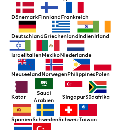
Dänemark
Finnland
Frankreich
Deutschland
Griechenland
Indien
Irland
Israel
Italien
Mexiko
Niederlande
Neuseeland
Norwegen
Philippines
Polen
Saudi
Katar
Singapur
Südafrika
Arabien
Schweden
Taiwan
Spanien
Schweiz