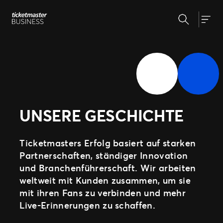
Zum
Suchen
Inhalt
Unsere Lösungen
Togg
springen
Veranstaltungserstellung &
Veranstaltungsmanagement
Insights
Ticketverkauf
Veranstaltungstag
Warum Ticketmaster
Marketing und Auswertung
Partnerschaft mit Experten
UNSERE GESCHICHTE
Unsere Geschichte
Fan Experience
Unsere Kunden
Support
Ticketmasters Erfolg basiert auf starken
Partnerschaften, ständiger Innovation
und Branchenführerschaft. Wir arbeiten
WEITERE PARTNERSCHAFTSMÖGLICHKEITEN
weltweit mit Kunden zusammen, um sie
Sport
mit ihren Fans zu verbinden und mehr
Universe
Live-Erinnerungen zu schaffen.