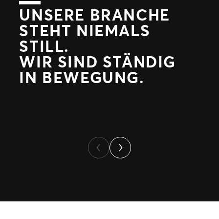
UNSERE BRANCHE
STEHT NIEMALS
2025
STILL.
KI-gestützte Discovery
WIR SIND STÄNDIG
IN BEWEGUNG.
Von Ticketmaster bereitgestellte Ergebnisse
werden nahtlos in konversationelle KI-Erlebnisse
integriert und dort organisch ausgespielt.
Next
Previous