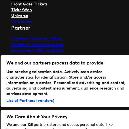
Front Gate Tickets
TicketWeb
Universe
Verbessere
Partner
Platform Übersicht öffnen
Partner & Vertriebspartner
Entwickler (APIs und SDKs)
We and our partners process data to provide:
Allgemeinen Geschäftsbedingungen
Datenschutzerklärung
Cookie-Richtlinie
Use precise geolocation data. Actively scan device
Meine Cookies und Anzeigeneinstellungen verwalten
characteristics for identification. Store and/or access
information on a device. Personalised advertising and content,
©Ticketmaster 2026
advertising and content measurement, audience research and
services development.
Germany
List of Partners (vendors)
We Care About Your Privacy
Andy
We and our
128
partners store and access personal data, like