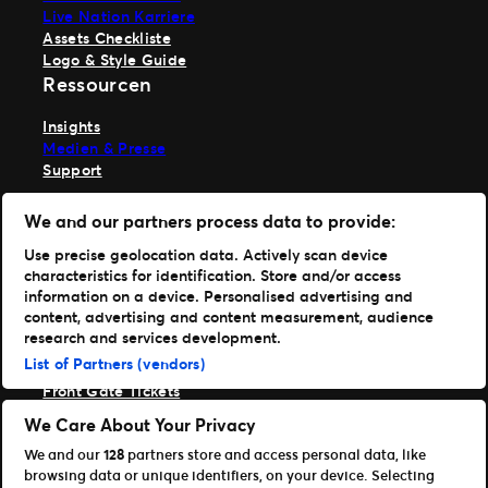
Live Nation Karriere
Assets Checkliste
Logo & Style Guide
Ressourcen
Insights
Medien & Presse
Support
TM1 anmelden
We and our partners process data to provide:
Hole dir unsere App
Use precise geolocation data. Actively scan device
characteristics for identification. Store and/or access
Ticketmaster
information on a device. Personalised advertising and
TM1 Reports
content, advertising and content measurement, audience
Portfolio
research and services development.
List of Partners (vendors)
Ticketmaster
Front Gate Tickets
TicketWeb
We Care About Your Privacy
Universe
We and our
128
partners store and access personal data, like
Verbessere
browsing data or unique identifiers, on your device. Selecting
Partner