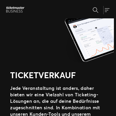
Zum
Suchen
Inhalt
Unsere Lösungen
Togg
springen
Veranstaltungserstellung &
Veranstaltungsmanagement
Insights
Ticketverkauf
Veranstaltungstag
Warum Ticketmaster
Marketing und Auswertung
Partnerschaft mit Experten
Unsere Geschichte
Fan Experience
Unsere Kunden
Support
TICKETVERKAUF
Jede Veranstaltung ist anders, daher
WEITERE PARTNERSCHAFTSMÖGLICHKEITEN
bieten wir eine Vielzahl von Ticketing-
Sport
Lösungen an, die auf deine Bedürfnisse
Universe
zugeschnitten sind. In Kombination mit
unseren Kunden-Tools und unserem