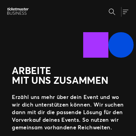
Zum
Suchen
Inhalt
Unsere Lösungen
Togg
springen
Veranstaltungserstellung &
Veranstaltungsmanagement
Insights
Ticketverkauf
Veranstaltungstag
Warum Ticketmaster
Marketing und Auswertung
Partnerschaft mit Experten
ARBEITE
Unsere Geschichte
Fan Experience
MIT UNS ZUSAMMEN
Unsere Kunden
Support
Erzähl uns mehr über dein Event und wo
wir dich unterstützen können. Wir suchen
WEITERE PARTNERSCHAFTSMÖGLICHKEITEN
dann mit dir die passende Lösung für den
Sport
Vorverkauf deines Events. So nutzen wir
Universe
gemeinsam vorhandene Reichweiten.