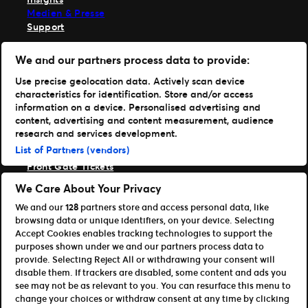
Medien & Presse
Support
TM1 anmelden
We and our partners process data to provide:
Hole dir unsere App
Use precise geolocation data. Actively scan device
characteristics for identification. Store and/or access
Ticketmaster
information on a device. Personalised advertising and
TM1 Reports
content, advertising and content measurement, audience
Portfolio
research and services development.
List of Partners (vendors)
Ticketmaster
Front Gate Tickets
TicketWeb
We Care About Your Privacy
Universe
We and our
128
partners store and access personal data, like
Verbessere
browsing data or unique identifiers, on your device. Selecting
Partner
Accept Cookies enables tracking technologies to support the
purposes shown under we and our partners process data to
Platform Übersicht öffnen
provide. Selecting Reject All or withdrawing your consent will
Partner & Vertriebspartner
disable them. If trackers are disabled, some content and ads you
Entwickler (APIs und SDKs)
see may not be as relevant to you. You can resurface this menu to
change your choices or withdraw consent at any time by clicking
Allgemeinen Geschäftsbedingungen