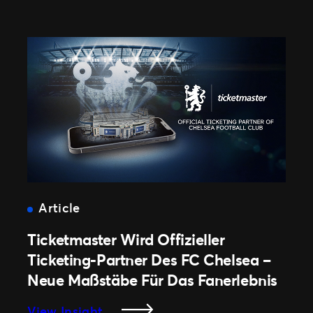
Universe
–
Das
Self-
Service
Ticketing-
Tool
Von
Ticketmaster
Article
Ticketmaster Wird Offizieller
Ticketing-Partner Des FC Chelsea –
Neue Maßstäbe Für Das Fanerlebnis
:
View Insight