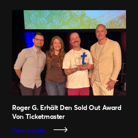
Ist
Exklusiver
Ticketing-
Partner
Von
CUPRA
Germany
Premier
Padel
P2
Roger G. Erhält Den Sold Out Award
Von Ticketmaster
:
View Insight
Roger