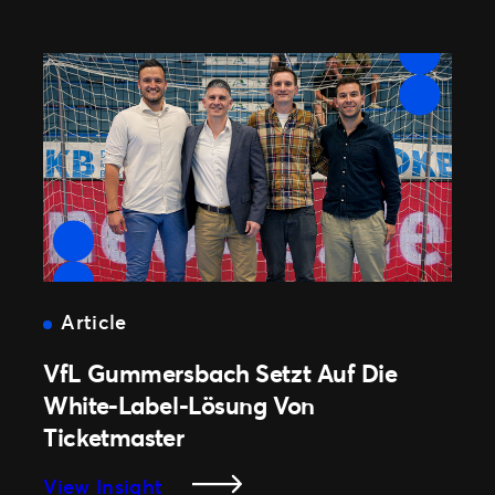
G.
Erhält
Den
Sold
Out
Award
Von
Ticketmaster
Article
VfL Gummersbach Setzt Auf Die
White-Label-Lösung Von
Ticketmaster
:
View Insight