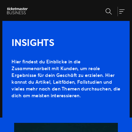
Zum
Suchen
Inhalt
Unsere Lösungen
Togg
springen
Veranstaltungserstellung &
Veranstaltungsmanagement
Insights
INSIGHTS
Ticketverkauf
Veranstaltungstag
Warum Ticketmaster
Marketing und Auswertung
Hier findest du Einblicke in die
Partnerschaft mit Experten
Zusammenarbeit mit Kunden, um reale
Unsere Geschichte
Fan Experience
Ergebnisse für dein Geschäft zu erzielen. Hier
Unsere Kunden
Support
kannst du Artikel, Leitfäden, Fallstudien und
vieles mehr nach den Themen durchsuchen, die
dich am meisten interessieren.
WEITERE PARTNERSCHAFTSMÖGLICHKEITEN
Sport
Universe