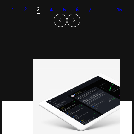
Neue
1
2
3
4
5
6
7
…
15
Integration:
Setlist.fm
Jetzt
Auf
Den
Artist
Detail
Pages
Von
Ticketmaster