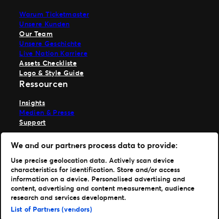
Warum Ticketmaster
Unsere Kunden
Our Team
Unsere Geschichte
Live Nation Karriere
Assets Checkliste
Logo & Style Guide
Ressourcen
Insights
Medien & Presse
Support
TM1 anmelden
We and our partners process data to provide:
Hole dir unsere App
Use precise geolocation data. Actively scan device
characteristics for identification. Store and/or access
Ticketmaster
information on a device. Personalised advertising and
TM1 Reports
content, advertising and content measurement, audience
Portfolio
research and services development.
List of Partners (vendors)
Ticketmaster