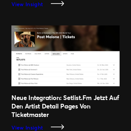
:
View Insight
Ticketmaster
Sport
Gewinnt
Bei
Den
2025
Sports
Tech
Awards
Den
Preis
Für
Neue Integration: Setlist.fm Jetzt Auf
Die
Den Artist Detail Pages Von
Besten
Daten
Ticketmaster
Und
:
View Insight
Analysen