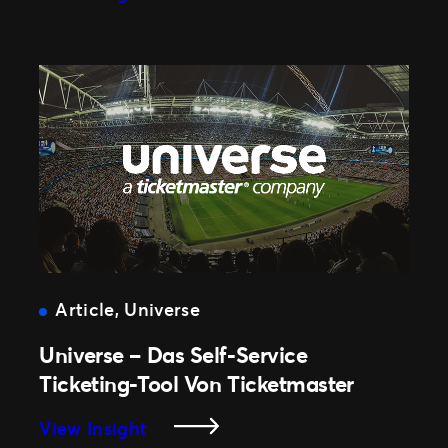
VfL
Gummersbach
Setzt
Auf
Die
White-
Label-
Lösung
Von
Ticketmaster
Article
, 
Universe
Universe – Das Self-Service
Ticketing-Tool Von Ticketmaster
:
View Insight