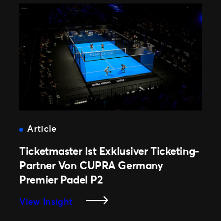
Guides
Mehr
Fans
Erreichen
–
Und
Events
Dort
Sichtbar
Machen,
Wo
Article
Es
Ticketmaster Ist Exklusiver Ticketing-
Zählt
Partner Von CUPRA Germany
Premier Padel P2
:
View Insight
Ticketmaster