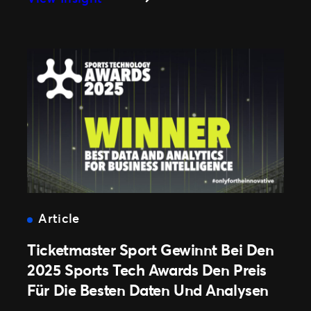
Ticketmaster
Wird
Offizieller
Ticketing-
Partner
Des
FC
Chelsea
–
Neue
Maßstäbe
Für
Article
Das
Fanerlebnis
Ticketmaster Sport Gewinnt Bei Den
2025 Sports Tech Awards Den Preis
Für Die Besten Daten Und Analysen