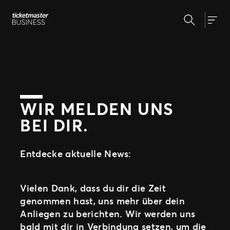
Zum
Suchen
Inhalt
Unsere Lösungen
Togg
springen
Veranstaltungserstellung &
Veranstaltungsmanagement
Insights
Ticketverkauf
Veranstaltungstag
Warum Ticketmaster
Marketing und Auswertung
WIR MELDEN UNS
Partnerschaft mit Experten
BEI DIR.
Unsere Geschichte
Fan Experience
Unsere Kunden
Support
Entdecke aktuelle News:
WEITERE PARTNERSCHAFTSMÖGLICHKEITEN
Vielen Dank, dass du dir die Zeit
Sport
genommen hast, uns mehr über dein
Universe
Anliegen zu berichten. Wir werden uns
bald mit dir in Verbindung setzen, um die