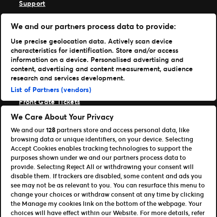
Support
TM1 anmelden
We and our partners process data to provide:
Hole dir unsere App
Use precise geolocation data. Actively scan device
characteristics for identification. Store and/or access
Ticketmaster
information on a device. Personalised advertising and
TM1 Reports
content, advertising and content measurement, audience
Portfolio
research and services development.
List of Partners (vendors)
Ticketmaster
Front Gate Tickets
TicketWeb
We Care About Your Privacy
Universe
We and our
128
partners store and access personal data, like
Verbessere
browsing data or unique identifiers, on your device. Selecting
Partner
Accept Cookies enables tracking technologies to support the
purposes shown under we and our partners process data to
Platform Übersicht öffnen
provide. Selecting Reject All or withdrawing your consent will
Partner & Vertriebspartner
disable them. If trackers are disabled, some content and ads you
Entwickler (APIs und SDKs)
see may not be as relevant to you. You can resurface this menu to
change your choices or withdraw consent at any time by clicking
Allgemeinen Geschäftsbedingungen
the Manage my cookies link on the bottom of the webpage. Your
Datenschutzerklärung
Cookie-Richtlinie
choices will have effect within our Website. For more details, refer