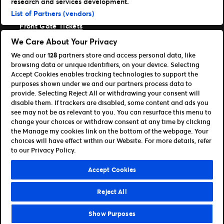
research and services development.
List of Partners (vendors)
Ticketmaster
Front Gate Tickets
TicketWeb
We Care About Your Privacy
Universe
We and our
128
partners store and access personal data, like
Verbessere
browsing data or unique identifiers, on your device. Selecting
Partner
Accept Cookies enables tracking technologies to support the
purposes shown under we and our partners process data to
Platform Übersicht öffnen
provide. Selecting Reject All or withdrawing your consent will
Partner & Vertriebspartner
disable them. If trackers are disabled, some content and ads you
Entwickler (APIs und SDKs)
see may not be as relevant to you. You can resurface this menu to
change your choices or withdraw consent at any time by clicking
Allgemeinen Geschäftsbedingungen
the Manage my cookies link on the bottom of the webpage. Your
Datenschutzerklärung
Cookie-Richtlinie
choices will have effect within our Website. For more details, refer
Meine Cookies und Anzeigeneinstellungen verwalten
to our Privacy Policy.
©Ticketmaster 2026
Accept Cookies
Germany
Reject All
Show Purposes