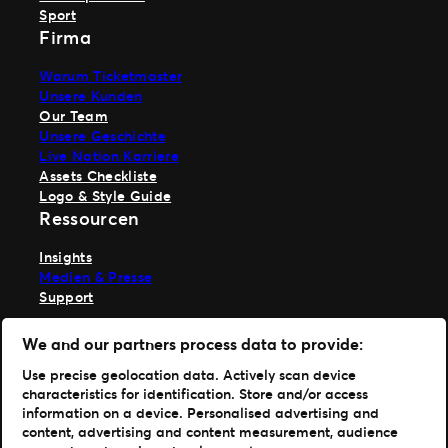
Sport
Firma
Warum Ticketmaster
Unsere Kunden
Our Team
Unsere Geschichte
Live Nation Karriere
Assets Checkliste
Logo & Style Guide
Ressourcen
Insights
Medien & Presse
Support
TM1 anmelden
We and our partners process data to provide:
Hole dir unsere App
Use precise geolocation data. Actively scan device
characteristics for identification. Store and/or access
Ticketmaster
information on a device. Personalised advertising and
TM1 Reports
content, advertising and content measurement, audience
Portfolio