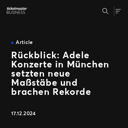
Zum
Suchen
Inhalt
Unsere Lösungen
Togg
springen
Veranstaltungserstellung &
Veranstaltungsmanagement
Insights
Ticketverkauf
Article
Veranstaltungstag
Rückblick: Adele
Warum Ticketmaster
Marketing und Auswertung
Konzerte in München
Partnerschaft mit Experten
Unsere Geschichte
Fan Experience
setzten neue
Unsere Kunden
Support
Maßstäbe und
brachen Rekorde
WEITERE PARTNERSCHAFTSMÖGLICHKEITEN
Sport
17.12.2024
Universe