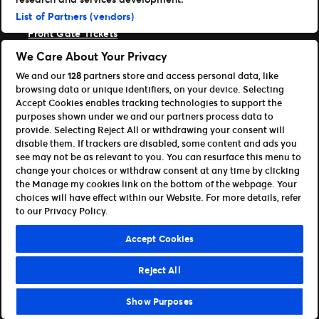
List of Partners (vendors)
Ticketmaster
Front Gate Tickets
TicketWeb
We Care About Your Privacy
Universe
We and our
128
partners store and access personal data, like
Verbessere
browsing data or unique identifiers, on your device. Selecting
Partner
Accept Cookies enables tracking technologies to support the
purposes shown under we and our partners process data to
Platform Übersicht öffnen
provide. Selecting Reject All or withdrawing your consent will
Partner & Vertriebspartner
disable them. If trackers are disabled, some content and ads you
Entwickler (APIs und SDKs)
see may not be as relevant to you. You can resurface this menu to
change your choices or withdraw consent at any time by clicking
Allgemeinen Geschäftsbedingungen
the Manage my cookies link on the bottom of the webpage. Your
Datenschutzerklärung
Cookie-Richtlinie
choices will have effect within our Website. For more details, refer
Meine Cookies und Anzeigeneinstellungen verwalten
to our Privacy Policy.
©Ticketmaster 2026
Accept Cookies
Germany
Reject All
Show Purposes