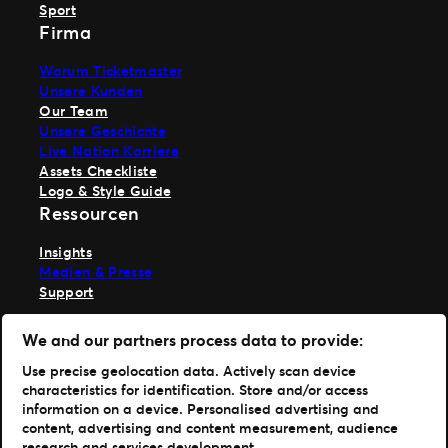
Sport
Firma
Warum Ticketmaster
Unsere Kunden
Our Team
Unsere Geschichte
Live Nation Karriere
Assets Checkliste
Logo & Style Guide
Ressourcen
Insights
Medien & Presse
Support
TM1 anmelden
We and our partners process data to provide:
Hole dir unsere App
Use precise geolocation data. Actively scan device
characteristics for identification. Store and/or access
Ticketmaster
information on a device. Personalised advertising and
TM1 Reports
content, advertising and content measurement, audience
Portfolio
research and services development.