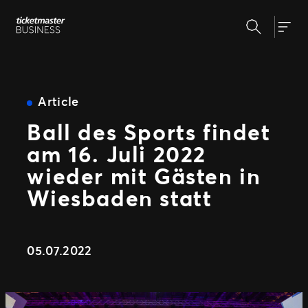
Zum
Suchen
Inhalt
Unsere Lösungen
Togg
springen
Veranstaltungserstellung &
Veranstaltungsmanagement
Insights
Ticketverkauf
Article
Veranstaltungstag
Ball des Sports findet
Warum Ticketmaster
Marketing und Auswertung
am 16. Juli 2022
Partnerschaft mit Experten
Unsere Geschichte
Fan Experience
wieder mit Gästen in
Unsere Kunden
Support
Wiesbaden statt
WEITERE PARTNERSCHAFTSMÖGLICHKEITEN
05.07.2022
Sport
Universe