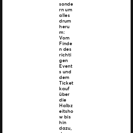
sonde
rn um
alles
drum
heru
m:
Vom
Finde
n des
richti
gen
Event
s und
dem
Ticket
kauf
über
die
Halbz
eitsho
w bis
hin
dazu,