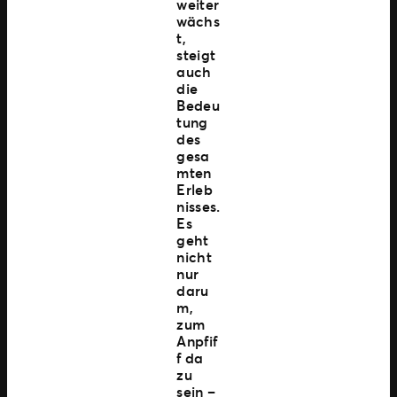
weiter
wächs
t,
steigt
auch
die
Bedeu
tung
des
gesa
mten
Erleb
nisses.
Es
geht
nicht
nur
daru
m,
zum
Anpfif
f da
zu
sein –