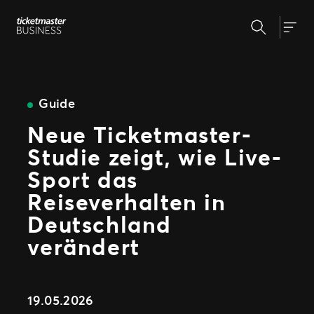
Zum
Suchen
Inhalt
Unsere Lösungen
Togg
springen
Veranstaltungserstellung &
Veranstaltungsmanagement
Insights
Ticketverkauf
Guide
Veranstaltungstag
Neue Ticketmaster-
Warum Ticketmaster
Marketing und Auswertung
Studie zeigt, wie Live-
Partnerschaft mit Experten
Unsere Geschichte
Fan Experience
Sport das
Unsere Kunden
Support
Reiseverhalten in
Deutschland
verändert
WEITERE PARTNERSCHAFTSMÖGLICHKEITEN
Sport
Universe
19.05.2026