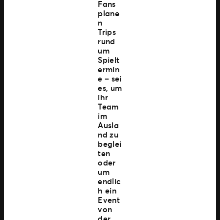
Fans
plane
n
Trips
rund
um
Spielt
ermin
e – sei
es, um
ihr
Team
im
Ausla
nd zu
beglei
ten
oder
um
endlic
h ein
Event
von
der