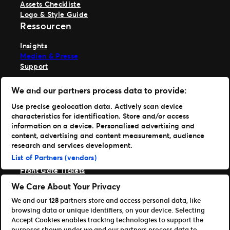
Assets Checkliste
Logo & Style Guide
Ressourcen
Insights
Medien & Presse
Support
TM1 anmelden
We and our partners process data to provide:
Hole dir unsere App
Use precise geolocation data. Actively scan device
characteristics for identification. Store and/or access
Ticketmaster
information on a device. Personalised advertising and
TM1 Reports
content, advertising and content measurement, audience
Portfolio
research and services development.
List of Partners (vendors)
Ticketmaster
Front Gate Tickets
TicketWeb
We Care About Your Privacy
Universe
We and our
128
partners store and access personal data, like
Verbessere
browsing data or unique identifiers, on your device. Selecting
Partner
Accept Cookies enables tracking technologies to support the
purposes shown under we and our partners process data to