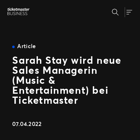
Zum
Suchen
Inhalt
Unsere Lösungen
Togg
springen
Veranstaltungserstellung &
Veranstaltungsmanagement
Insights
Ticketverkauf
Article
Veranstaltungstag
Sarah Stay wird neue
Warum Ticketmaster
Marketing und Auswertung
Sales Managerin
Partnerschaft mit Experten
Unsere Geschichte
Fan Experience
(Music &
Unsere Kunden
Support
Entertainment) bei
Ticketmaster
WEITERE PARTNERSCHAFTSMÖGLICHKEITEN
Sport
07.04.2022
Universe