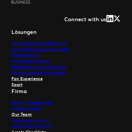
LinkedIn
X (Form
Connect with us
Lösungen
Veranstaltungserstellung &
Veranstaltungsmanagement
Ticketverkauf
Veranstaltungstag
Marketing und Evaluierung
Partnerschaft mit Experten
Fan Experience
Sport
Firma
Warum Ticketmaster
Unsere Kunden
Our Team
Unsere Geschichte
Live Nation Karriere
Assets Checkliste