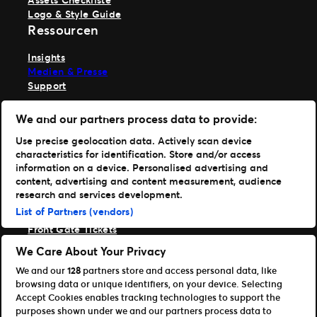
Logo & Style Guide
Ressourcen
Insights
Medien & Presse
Support
TM1 anmelden
We and our partners process data to provide:
Hole dir unsere App
Use precise geolocation data. Actively scan device
characteristics for identification. Store and/or access
Ticketmaster
information on a device. Personalised advertising and
TM1 Reports
content, advertising and content measurement, audience
Portfolio
research and services development.
List of Partners (vendors)
Ticketmaster
Front Gate Tickets
TicketWeb
We Care About Your Privacy
Universe
We and our
128
partners store and access personal data, like
Verbessere
browsing data or unique identifiers, on your device. Selecting
Partner
Accept Cookies enables tracking technologies to support the
purposes shown under we and our partners process data to
Platform Übersicht öffnen