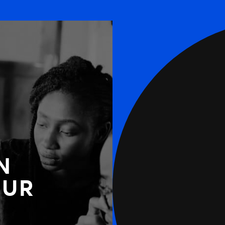
N
OUR