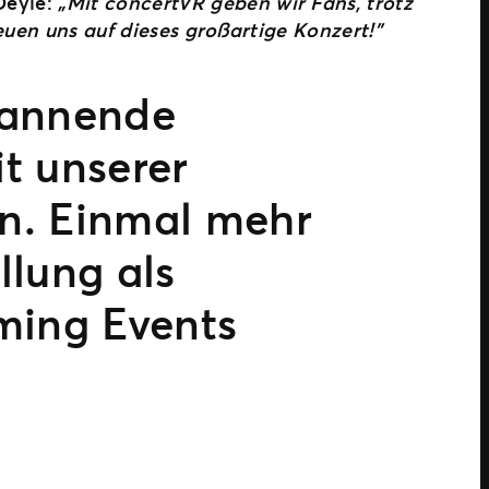
Deyle:
„Mit concertVR geben wir Fans, trotz
reuen uns auf dieses großartige Konzert!”
spannende
t unserer
en. Einmal mehr
llung als
aming Events