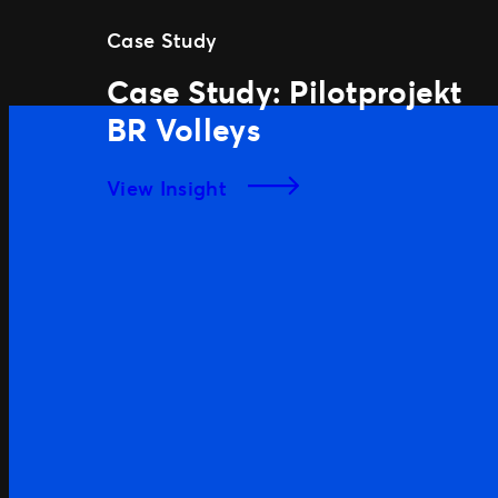
Case Study
Case Study: Pilotprojekt
BR Volleys
View Insight