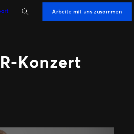
Suchen
ort
Arbeite mit uns zusammen
WEITERE
PARTNERSCHAFTSMÖGLICHKEIT
Sport
wertung
Universe
VR-Konzert