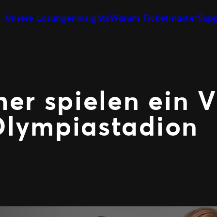
Unsere Lösungen
Insights
Warum Ticketmaster
Supp
Veranstaltungserstellung &
Unsere Geschichte
Ticketverkauf
Veranstaltungsmanagement
Unsere Kunden
Veranstaltungstag
Marketing und Aus
Partnerschaft mit Experten
Fan Experience
er spielen ein 
Olympiastadion