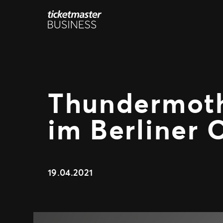
Zum
Inhalt
springen
Thundermoth
im Berliner 
19.04.2021