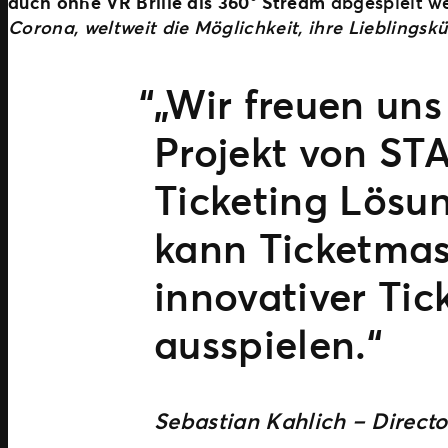
auch ohne VR Brille als 360° Stream
abgespielt w
Corona, weltweit die Möglichkeit, ihre Lieblingskü
„Wir freuen un
Projekt von ST
Ticketing Lösu
kann Ticketmast
innovativer Tic
ausspielen.“
Sebastian Kahlich – Directo