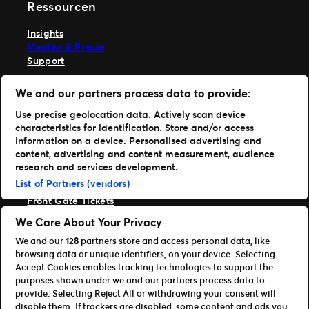
Ressourcen
Insights
Medien & Presse
Support
TM1 anmelden
We and our partners process data to provide:
Hole dir unsere App
Use precise geolocation data. Actively scan device
characteristics for identification. Store and/or access
Ticketmaster
information on a device. Personalised advertising and
TM1 Reports
content, advertising and content measurement, audience
Portfolio
research and services development.
List of Partners (vendors)
Ticketmaster
Front Gate Tickets
TicketWeb
We Care About Your Privacy
Universe
We and our
128
partners store and access personal data, like
Verbessere
browsing data or unique identifiers, on your device. Selecting
Partner
Accept Cookies enables tracking technologies to support the
purposes shown under we and our partners process data to
Platform Übersicht öffnen
provide. Selecting Reject All or withdrawing your consent will
Partner & Vertriebspartner
disable them. If trackers are disabled, some content and ads you