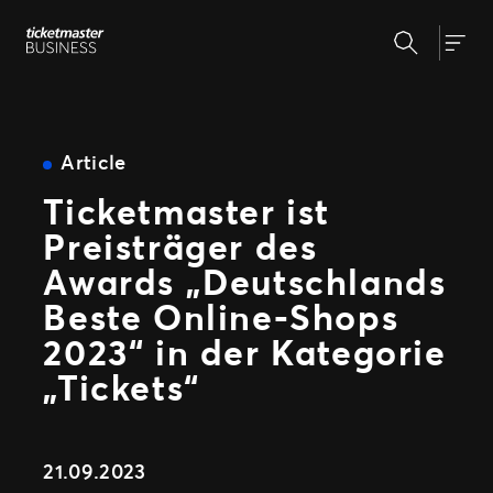
Zum
Suchen
Inhalt
Unsere Lösungen
Togg
springen
Veranstaltungserstellung &
Veranstaltungsmanagement
Insights
Ticketverkauf
Article
Veranstaltungstag
Ticketmaster ist
Warum Ticketmaster
Marketing und Auswertung
Preisträger des
Partnerschaft mit Experten
Unsere Geschichte
Fan Experience
Awards „Deutschlands
Unsere Kunden
Support
Beste Online-Shops
2023“ in der Kategorie
„Tickets“
WEITERE PARTNERSCHAFTSMÖGLICHKEITEN
Sport
Universe
21.09.2023