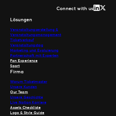
LinkedIn
X (Form
Connect with us
Lösungen
Veranstaltungserstellung &
Veranstaltungsmanagement
Ticketverkauf
Veranstaltungstag
Marketing und Evaluierung
Partnerschaft mit Experten
Fan Experience
Sport
Firma
Warum Ticketmaster
Unsere Kunden
Our Team
Unsere Geschichte
Live Nation Karriere
Assets Checkliste
Logo & Style Guide