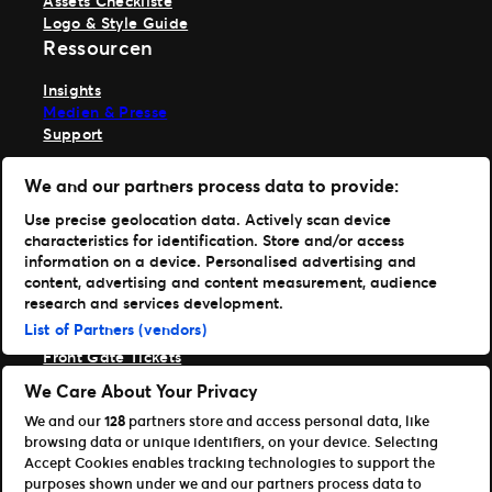
Assets Checkliste
Logo & Style Guide
Ressourcen
Insights
Medien & Presse
Support
TM1 anmelden
We and our partners process data to provide:
Hole dir unsere App
Use precise geolocation data. Actively scan device
characteristics for identification. Store and/or access
Ticketmaster
information on a device. Personalised advertising and
TM1 Reports
content, advertising and content measurement, audience
Portfolio
research and services development.
List of Partners (vendors)
Ticketmaster
Front Gate Tickets
TicketWeb
We Care About Your Privacy
Universe
We and our
128
partners store and access personal data, like
Verbessere
browsing data or unique identifiers, on your device. Selecting
Partner
Accept Cookies enables tracking technologies to support the
purposes shown under we and our partners process data to
Platform Übersicht öffnen