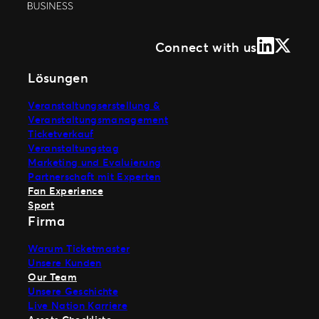
LinkedIn
X (Form
Connect with us
Lösungen
Veranstaltungserstellung &
Veranstaltungsmanagement
Ticketverkauf
Veranstaltungstag
Marketing und Evaluierung
Partnerschaft mit Experten
Fan Experience
Sport
Firma
Warum Ticketmaster
Unsere Kunden
Our Team
Unsere Geschichte
Live Nation Karriere