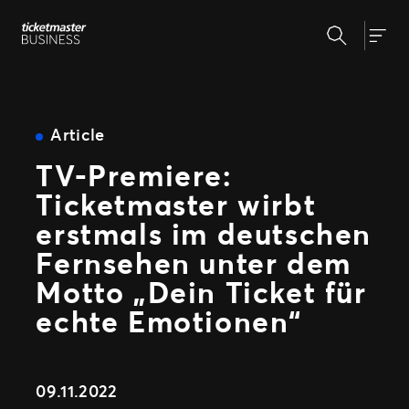
Zum
Suchen
Inhalt
Unsere Lösungen
Togg
springen
Veranstaltungserstellung &
Veranstaltungsmanagement
Insights
Ticketverkauf
Article
Veranstaltungstag
TV-Premiere:
Warum Ticketmaster
Marketing und Auswertung
Ticketmaster wirbt
Partnerschaft mit Experten
Unsere Geschichte
Fan Experience
erstmals im deutschen
Unsere Kunden
Support
Fernsehen unter dem
Motto „Dein Ticket für
echte Emotionen“
WEITERE PARTNERSCHAFTSMÖGLICHKEITEN
Sport
Universe
09.11.2022