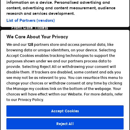
information on a device. Personalised advertising and
TM1 Reports
content, advertising and content measurement, audience
Portfolio
research and services development.
List of Partners (vendors)
Ticketmaster
Front Gate Tickets
TicketWeb
We Care About Your Privacy
Universe
We and our
128
partners store and access personal data, like
Verbessere
browsing data or unique identifiers, on your device. Selecting
Partner
Accept Cookies enables tracking technologies to support the
purposes shown under we and our partners process data to
Platform Übersicht öffnen
provide. Selecting Reject All or withdrawing your consent will
Partner & Vertriebspartner
disable them. If trackers are disabled, some content and ads you
Entwickler (APIs und SDKs)
see may not be as relevant to you. You can resurface this menu to
change your choices or withdraw consent at any time by clicking
Allgemeinen Geschäftsbedingungen
the Manage my cookies link on the bottom of the webpage. Your
Datenschutzerklärung
Cookie-Richtlinie
choices will have effect within our Website. For more details, refer
Meine Cookies und Anzeigeneinstellungen verwalten
to our Privacy Policy.
©Ticketmaster 2026
Accept Cookies
Germany
Reject All