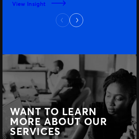
View Insight
Next
Previous
WANT TO LEARN
MORE ABOUT OUR
SERVICES