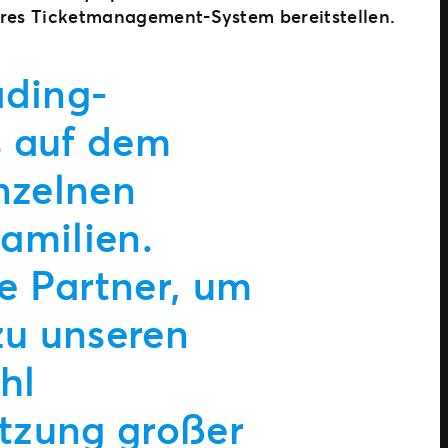
nteres Ticketmanagement-System bereitstellen.
ading-
s auf dem
inzelnen
amilien.
ge Partner, um
zu unseren
hl
ützung großer