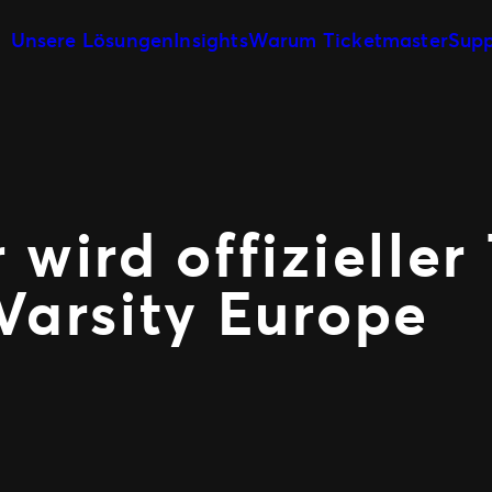
Unsere Lösungen
Insights
Warum Ticketmaster
Supp
Veranstaltungserstellung &
Unsere Geschichte
Ticketverkauf
Veranstaltungsmanagement
Unsere Kunden
Veranstaltungstag
Marketing und Aus
Partnerschaft mit Experten
Fan Experience
wird offizieller
Varsity Europe