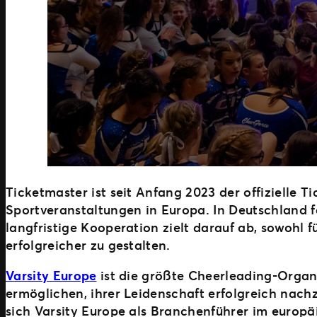
Ticketmaster ist seit Anfang 2023 der offizielle 
Sportveranstaltungen in Europa. In Deutschland f
langfristige Kooperation zielt darauf ab, sowohl f
erfolgreicher zu gestalten.
Varsity Europe
ist die größte Cheerleading-Organ
ermöglichen, ihrer Leidenschaft erfolgreich nach
sich Varsity Europe als Branchenführer im europäi