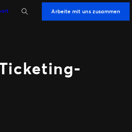
Suchen
ort
Arbeite mit uns zusammen
WEITERE
PARTNERSCHAFTSMÖGLICHKEIT
Sport
wertung
Universe
 Ticketing-