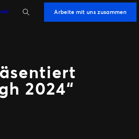
Suchen
ort
Arbeite mit uns zusammen
WEITERE
PARTNERSCHAFTSMÖGLICHKEIT
Sport
wertung
Universe
äsentiert
gh 2024“