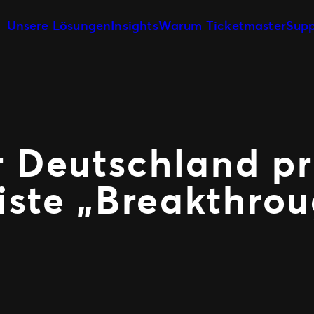
Unsere Lösungen
Insights
Warum Ticketmaster
Supp
Veranstaltungserstellung &
Unsere Geschichte
Ticketverkauf
Veranstaltungsmanagement
Unsere Kunden
Veranstaltungstag
Marketing und Aus
Partnerschaft mit Experten
Fan Experience
 Deutschland pr
ste „Breakthrou