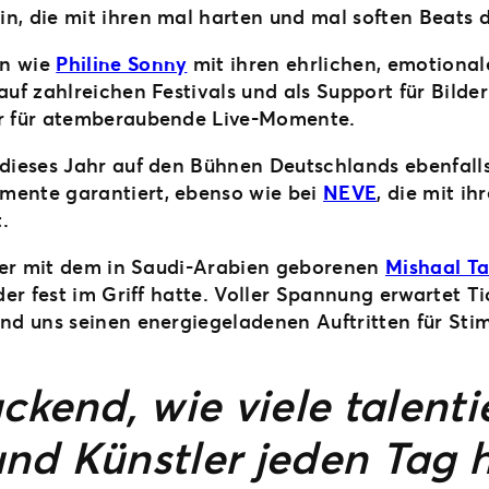
ein, die mit ihren mal harten und mal soften Beat
en wie
Philine Sonny
mit ihren ehrlichen, emotiona
uf zahlreichen Festivals und als Support für Bilde
r für atemberaubende Live-Momente.
dieses Jahr auf den Bühnen Deutschlands ebenfall
ente garantiert, ebenso wie bei
NEVE
, die mit i
.
iter mit dem in Saudi-Arabien geborenen
Mishaal T
der fest im Griff hatte. Voller Spannung erwartet 
und uns seinen energiegeladenen Auftritten für Sti
ckend, wie viele talenti
nd Künstler jeden Tag h