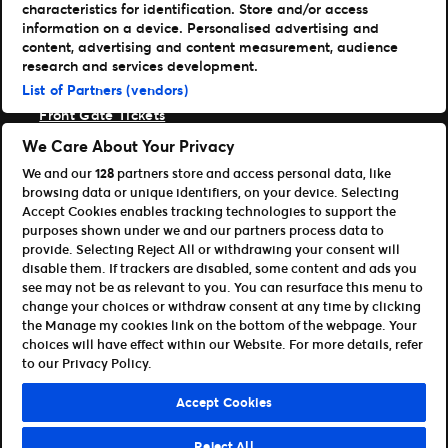
characteristics for identification. Store and/or access
Ticketmaster
information on a device. Personalised advertising and
TM1 Reports
content, advertising and content measurement, audience
Portfolio
research and services development.
List of Partners (vendors)
Ticketmaster
Front Gate Tickets
TicketWeb
We Care About Your Privacy
Universe
We and our
128
partners store and access personal data, like
Verbessere
browsing data or unique identifiers, on your device. Selecting
Partner
Accept Cookies enables tracking technologies to support the
purposes shown under we and our partners process data to
Platform Übersicht öffnen
provide. Selecting Reject All or withdrawing your consent will
Partner & Vertriebspartner
disable them. If trackers are disabled, some content and ads you
Entwickler (APIs und SDKs)
see may not be as relevant to you. You can resurface this menu to
change your choices or withdraw consent at any time by clicking
Allgemeinen Geschäftsbedingungen
the Manage my cookies link on the bottom of the webpage. Your
Datenschutzerklärung
Cookie-Richtlinie
choices will have effect within our Website. For more details, refer
Meine Cookies und Anzeigeneinstellungen verwalten
to our Privacy Policy.
©Ticketmaster 2026
Accept Cookies
Germany
Reject All