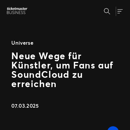
Zum
Suchen
Inhalt
Unsere Lösungen
Togg
springen
Veranstaltungserstellung &
Veranstaltungsmanagement
Insights
Ticketverkauf
Universe
Veranstaltungstag
Neue Wege für
Warum Ticketmaster
Marketing und Auswertung
Künstler, um Fans auf
Partnerschaft mit Experten
Unsere Geschichte
Fan Experience
SoundCloud zu
Unsere Kunden
Support
erreichen
WEITERE PARTNERSCHAFTSMÖGLICHKEITEN
07.03.2025
Sport
Universe