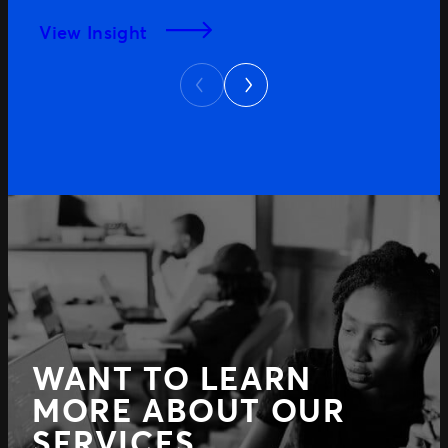
View Insight
Next
Previous
WANT TO LEARN
MORE ABOUT OUR
SERVICES